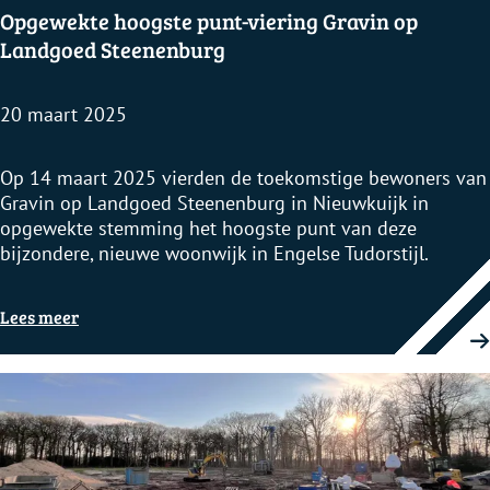
k
Opgewekte hoogste punt-viering Gravin op
Landgoed Steenenburg
j
20 maart 2025
e
O
Op 14 maart 2025 vierden de toekomstige bewoners van
?
p
Gravin op Landgoed Steenenburg in Nieuwkuijk in
g
opgewekte stemming het hoogste punt van deze
e
bijzondere, nieuwe woonwijk in Engelse Tudorstijl.
w
e
Lees meer
k
t
e
h
o
o
g