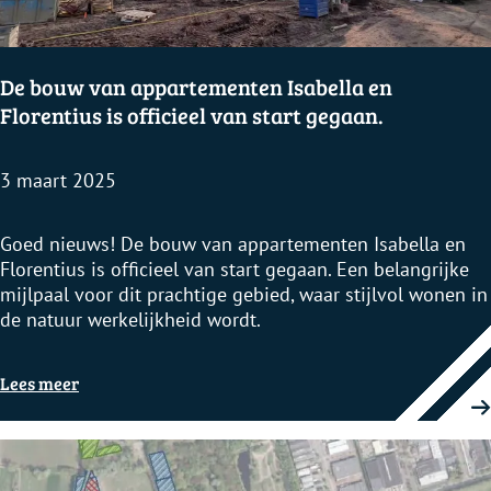
s
t
e
De bouw van appartementen Isabella en
p
Florentius is officieel van start gegaan.
u
n
t
3 maart 2025
-
v
i
D
Goed nieuws! De bouw van appartementen Isabella en
e
e
Florentius is officieel van start gegaan. Een belangrijke
r
b
mijlpaal voor dit prachtige gebied, waar stijlvol wonen in
i
o
de natuur werkelijkheid wordt.
n
u
g
w
Lees meer
G
v
r
a
a
n
v
a