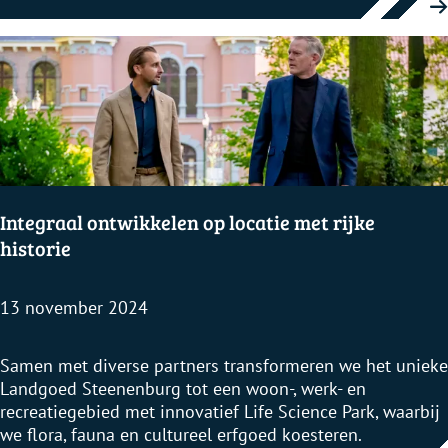
v
u
e
e
e
r
n
e
r
g
F
r
G
l
r
o
o
r
e
e
n
n
b
t
e
Integraal ontwikkelen op locatie met rijke
i
h
u
historie
e
s
e
i
r
13 november 2024
s
o
f
I
Samen met diverse partners transformeren we het unieke
f
n
Landgoed Steenenburg tot een woon-, werk- en
i
t
recreatiegebied met innovatief Life Science Park, waarbij
c
e
we flora, fauna en cultureel erfgoed koesteren.