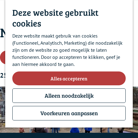
e
Contact
e
l
o
a
k
Deze website gebruikt
Historie
n
o
e
n
e
u
s
Nieuws
k
a
cookies
n
e
Nieuws
e
a
Over ons
n
r
Deze website maakt gebruik van cookies
Veelgestelde vragen
d
(Functioneel, Analytisch, Marketing) die noodzakelijk
e
zijn om de website zo goed mogelijk te laten
W
h
functioneren. Door op accepteren te klikken, geef je
Filter
o
aan hiermee akkoord te gaan.
a
m
25 t/m 30 van 102 resultaten
e
Alles accepteren
t
p
a
Alleen noodzakelijk
z
g
e
o
Voorkeuren aanpassen
e