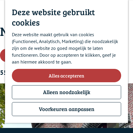
e
Contact
e
l
o
a
k
Deze website gebruikt
Historie
n
o
e
n
e
u
s
Nieuws
k
a
cookies
n
e
Nieuws
e
a
Over ons
n
r
Deze website maakt gebruik van cookies
Veelgestelde vragen
d
(Functioneel, Analytisch, Marketing) die noodzakelijk
e
zijn om de website zo goed mogelijk te laten
W
h
functioneren. Door op accepteren te klikken, geef je
Filter
o
aan hiermee akkoord te gaan.
a
m
55 t/m 60 van 102 resultaten
e
Alles accepteren
t
p
a
Alleen noodzakelijk
z
g
e
o
Voorkeuren aanpassen
e