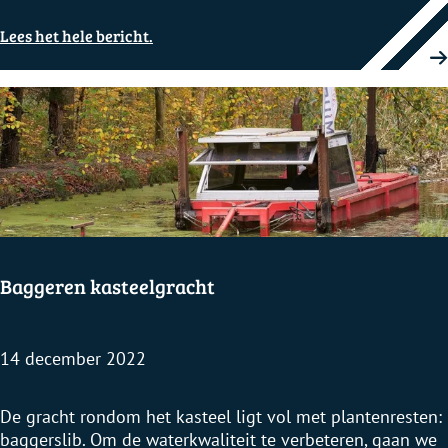
g
Lees het hele bericht.
r
o
e
n
Baggeren kasteelgracht
14 december 2022
B
De gracht rondom het kasteel ligt vol met plantenresten:
a
baggerslib. Om de waterkwaliteit te verbeteren, gaan we