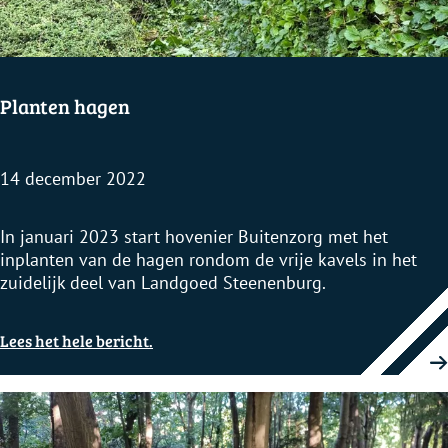
L
u
p
k
e
Planten hagen
14 december 2022
P
In januari 2023 start hovenier Buitenzorg met het
l
inplanten van de hagen rondom de vrije kavels in het
a
zuidelijk deel van Landgoed Steenenburg.
n
t
Lees het hele bericht.
e
n
h
a
g