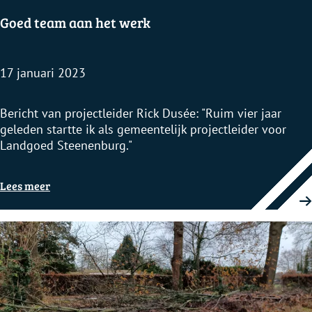
k
Goed team aan het werk
j
17 januari 2023
e
G
Bericht van projectleider Rick Dusée: "Ruim vier jaar
?
o
geleden startte ik als gemeentelijk projectleider voor
e
Landgoed Steenenburg."
d
t
Lees meer
e
a
m
a
a
n
h
e