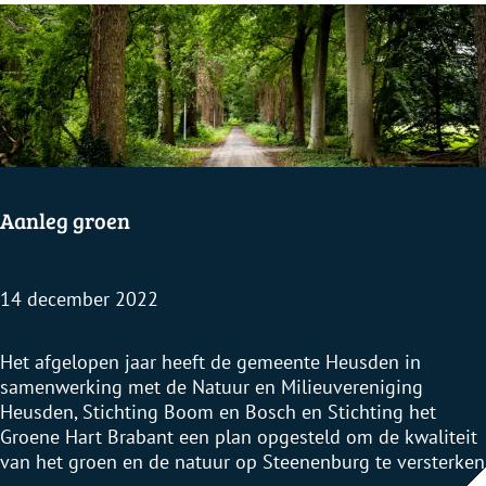
s
s
e
n
Aanleg groen
14 december 2022
A
Het afgelopen jaar heeft de gemeente Heusden in
a
samenwerking met de Natuur en Milieuvereniging
n
Heusden, Stichting Boom en Bosch en Stichting het
l
Groene Hart Brabant een plan opgesteld om de kwaliteit
e
van het groen en de natuur op Steenenburg te versterken
g