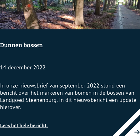
e
n
Dunnen bossen
14 december 2022
D
In onze nieuwsbrief van september 2022 stond een
u
bericht over het markeren van bomen in de bossen van
n
Landgoed Steenenburg. In dit nieuwsbericht een update
n
hierover.
e
n
Lees het hele bericht.
b
o