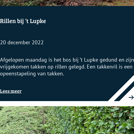
t
w
e
Rillen bij ‘t Lupke
r
k
20 december 2022
R
Afgelopen maandag is het bos bij ’t Lupke gedund en zijn
i
vrijgekomen takken op rillen gelegd. Een takkenril is een
l
opeenstapeling van takken.
l
e
Lees meer
n
b
i
j
‘
t