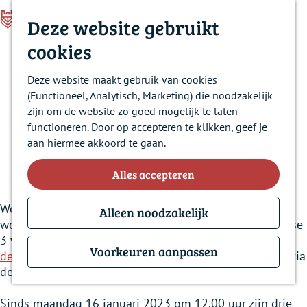
Z
Deze website gebruikt
o
M
C
Z
G
e
Contact
cookies
e
l
o
a
k
Kavels Landgoed
Historie
n
o
e
n
e
u
s
Deze website maakt gebruik van cookies
Nieuws
k
a
n
Steenenburg
e
(Functioneel, Analytisch, Marketing) die noodzakelijk
e
a
Over ons
zijn om de website zo goed mogelijk te laten
n
r
Veelgestelde vragen
functioneren. Door op accepteren te klikken, geef je
d
aan hiermee akkoord te gaan.
e
17 januari 2023
h
Alles accepteren
o
m
We zijn gestart met de verkoop van drie nieuwe
e
Alleen noodzakelijk
woningbouwkavels in Landgoed Steenenburg. Dit is fase
p
3 van de verkoop. Dit is aangekondigd op 9 januari via
a
Voorkeuren aanpassen
de e-nieuwsbrief van de Kavelwinkel
en op 11 januari via
g
de Nu & Morgen in het Weekblad Heusden.
e
Sinds maandag 16 januari 2023 om 12.00 uur zijn drie