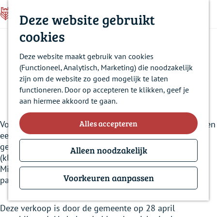
Z
Deze website gebruikt
o
M
C
Z
G
e
Contact
cookies
e
l
o
a
k
Kort geding
Historie
n
o
e
n
e
u
s
Deze website maakt gebruik van cookies
Nieuws
k
a
n
e
(Functioneel, Analytisch, Marketing) die noodzakelijk
e
a
Over ons
zijn om de website zo goed mogelijk te laten
n
r
20 mei 2022
Veelgestelde vragen
functioneren. Door op accepteren te klikken, geef je
d
aan hiermee akkoord te gaan.
e
h
Alles accepteren
Voor Landgoed Steenenburg heeft de gemeente Heusden
o
een Koop- en ontwikkelovereenkomst Middengebied
m
gesloten met Steenenburg Vastgoed I B.V.
e
Alleen noodzakelijk
(kleindochteronderneming Jan Kelders Beheer). Het
p
Middengebied gaat over 120 appartementen, 50
a
Voorkeuren aanpassen
patiowoningen en het kasteel.
g
e
Deze verkoop is door de gemeente op 28 april