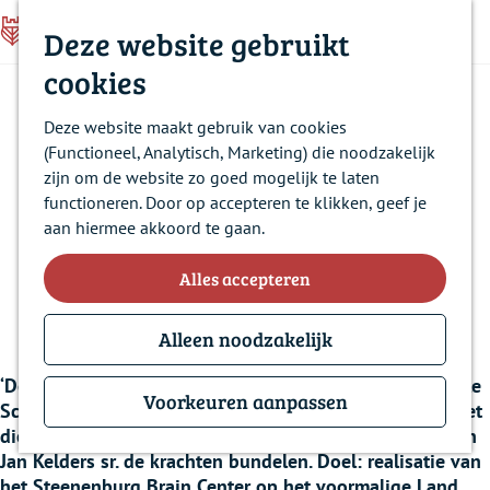
Z
Deze website gebruikt
o
M
C
Z
G
e
Contact
cookies
e
l
o
a
k
Samen grenzen
Historie
n
o
e
n
e
u
s
Deze website maakt gebruik van cookies
Nieuws
k
a
n
verleggen met en voor
e
(Functioneel, Analytisch, Marketing) die noodzakelijk
e
a
Over ons
zijn om de website zo goed mogelijk te laten
n
r
Veelgestelde vragen
mensen met MS
functioneren. Door op accepteren te klikken, geef je
d
aan hiermee akkoord te gaan.
e
h
Alles accepteren
o
22 april 2021
m
e
Alleen noodzakelijk
p
‘De best-passende zorg bieden aan mensen met Multiple
a
Voorkeuren aanpassen
Sclerose (MS) en samen met hen grenzen verleggen’. Met
g
die intentie willen het Jeroen Bosch Ziekenhuis (JBZ) en
e
Jan Kelders sr. de krachten bundelen. Doel: realisatie van
het Steenenburg Brain Center op het voormalige Land