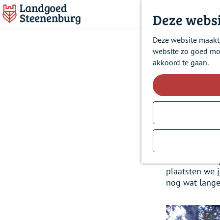
Deze websi
G
Deze website maakt 
a
website zo goed mog
n
akkoord te gaan.
a
a
r
d
e
h
In de kasteelt
o
aangetast door
m
een goede ver
e
zonnebrand op
p
plaatsten we 
a
nog wat lange
g
e