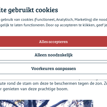
te gebruikt cookies
gebruik van cookies (Functioneel, Analytisch, Marketing) die nood
Beuk in kasteeltuin
elijk te laten functioneren. Door op accepteren te klikken, geef j
Alles accepteren
22 september 2022
Alleen noodzakelijk
uin staat een monumentale bruine beuk. Deze beuk is ziek.
 een zwam en dit leidt uiteindelijk tot het afsterven van
Voorkeuren aanpassen
zorging kunnen we dit proces vertragen. Een beuk heeft s
 de stam. De kroon is door de ziekte transparanter gewo
jute rond de stam om deze te beschermen tegen de zon. 
r genieten van deze prachtige boom.